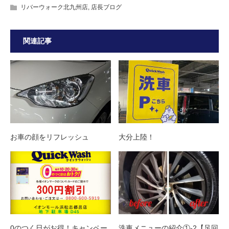
リバーウォーク北九州店
,
店長ブログ
関連記事
お車の顔をリフレッシュ
大分上陸！
0のつく日がお得！キャンペー
洗車メニューの紹介①-2【足回