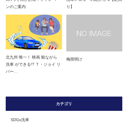
ンのご案内
り】
北九州 唯一！ 映画 観ながら
梅雨明け
洗車 ができる!? Ｔ・ジョイ リ
バー…
カテゴリ
SDGs洗車