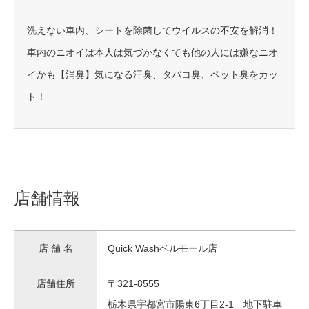
洗えない車内、シートを除菌してウイルスの不安を解消！
車内のニオイは本人は気づかなくても他の人には嫌なニオ
イかも【消臭】気になる汗臭、タバコ臭、ペット臭をカッ
ト！
店舗情報
店 舗 名
Quick Washベルモール店
店舗住所
〒321-8555
栃木県宇都宮市陽東6丁目2-1 地下駐車