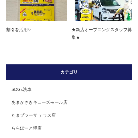
割引を活用✨
★新店オープニングスタッフ募
集★
カテゴリ
SDGs洗車
あまがさきキューズモール店
たまプラーザ テラス店
ららぽーと堺店