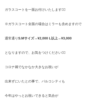
ガラスコートを一面お付けいたします
🙇‍♀️
※
ガラスコート全面の場合はミラーも含めますので
通常通り
S.M
サイズ
→¥2,000 L
以上
→¥3,000
となりますので、お気をつけください
🙇‍♀️
コロナ禍でなかなか大きなお祝いが
出来ずにいたとの事で、パルコシティも
今年はやっとお祝いできると気合が