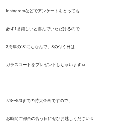
Instagram
などでアンケートをとっても
必ず
1
番嬉しいと喜んでいただけるので
3
周年の
“3”
にちなんで、
3
の付く日は
ガラスコートをプレゼントしちゃいます
☺️
7/3
〜
9/3
までの特大企画ですので、
お時間ご都合の合う日にぜひお越しください
☺️