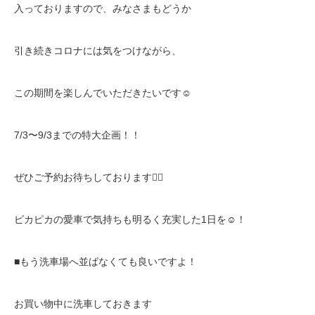
入っておりますので、みなさまもどうか
引き続きコロナには気をつけながら、
この期間を楽しんでいただきたいです
☺️
7/3
〜
9/3
までの特大企画！！
ぜひご予約お待ちしております
🙇‍♀️
ピカピカの愛車で気持ちも明るく充実した
1
日を
☺️
！
■
もう洗車場へ並ばなくても良いですよ！
お買い物中に洗車しておきます