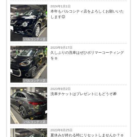
2024年1月1日
本年もパルコシティ店をよろしくお願いいた
します😊
パルコシティ店
2023年9月17日
久しぶりの洗車はぜひポリマーコーティング
を☺️
パルコシティ店
2023年9月2日
洗車チケットはプレゼントにもどうぞ🎁
パルコシティ店
2023年8月25日
夏休みが終わる時にリセットしませんか？☺️