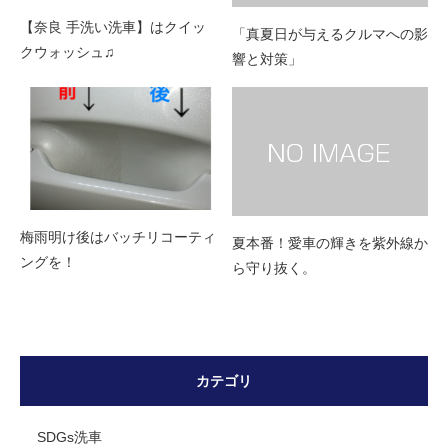
【奈良 手洗い洗車】はクイッ
「真夏日が与えるクルマへの影
クウォッシュ♫
響と対策」
梅雨明け後はバッチリコーティ
夏本番！愛車の輝きを紫外線か
ングを！
ら守り抜く。
カテゴリ
SDGs洗車