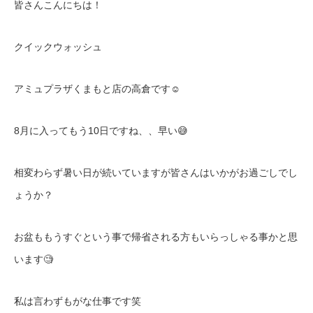
皆さんこんにちは！
クイックウォッシュ
アミュプラザくまもと店の高倉です
☺️
8
月に入ってもう10日ですね、、早い😅
相変わらず暑い日が続いていますが皆さんはいかがお過ごしでし
ょうか？
お盆ももうすぐという事で帰省される方もいらっしゃる事かと思
います
🧐
私は言わずもがな仕事です笑