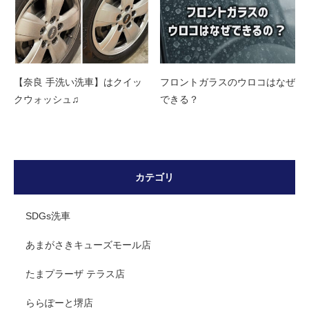
【奈良 手洗い洗車】はクイッ
フロントガラスのウロコはなぜ
クウォッシュ♫
できる？
カテゴリ
SDGs洗車
あまがさきキューズモール店
たまプラーザ テラス店
ららぽーと堺店