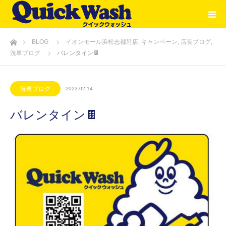
ホーム
BLOG
イオンモール浜松志都呂店
,
キャンペーン
,
店長ブログ
,
洗車ブログ
バレンタイン🍫
洗車ブログ
2023.02.14
バレンタイン🍫