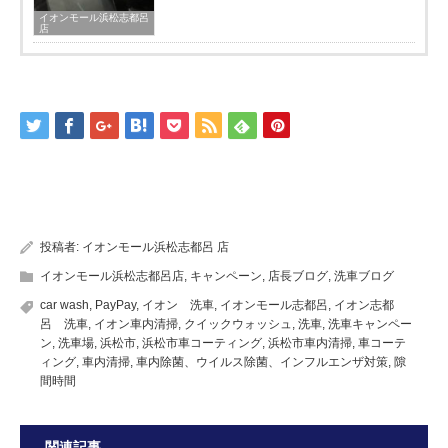
イオンモール浜松志都呂
店
投稿者:
イオンモール浜松志都呂 店
イオンモール浜松志都呂店
,
キャンペーン
,
店長ブログ
,
洗車ブログ
car wash
,
PayPay
,
イオン 洗車
,
イオンモール志都呂
,
イオン志都
呂 洗車
,
イオン車内清掃
,
クイックウォッシュ
,
洗車
,
洗車キャンペー
ン
,
洗車場
,
浜松市
,
浜松市車コーティング
,
浜松市車内清掃
,
車コーテ
ィング
,
車内清掃
,
車内除菌、ウイルス除菌、インフルエンザ対策
,
隙
間時間
関連記事